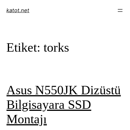
İçeriğe
katot.net
geç
Etiket:
torks
Asus N550JK Dizüstü
Bilgisayara SSD
Montajı