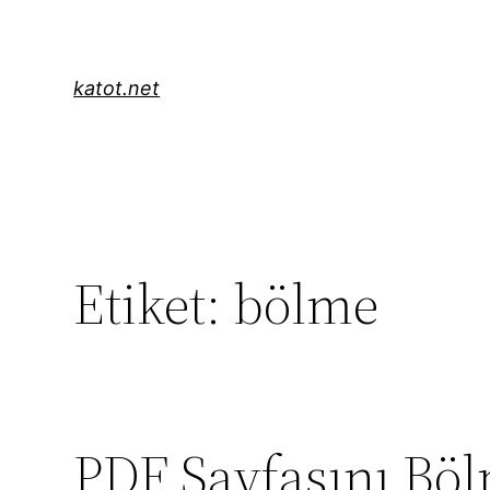
İçeriğe
geç
katot.net
Etiket:
bölme
PDF Sayfasını Bö